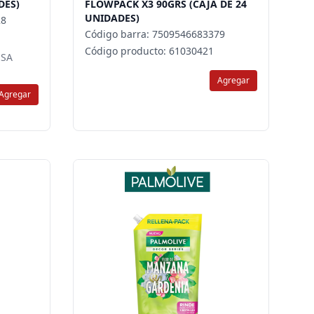
DES)
FLOWPACK X3 90GRS (CAJA DE 24
UNIDADES)
28
Código barra: 7509546683379
Código producto: 61030421
ESA
Agregar
Agregar