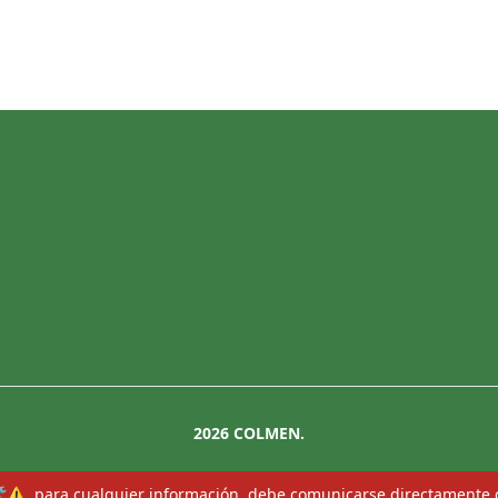
2026
COLMEN.
🛠⚠️, para cualquier información, debe comunicarse directamente 