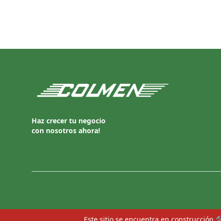
Footer
Haz crecer tu negocio
con nosotros ahora!
Este sitio se encuentra en construcción 