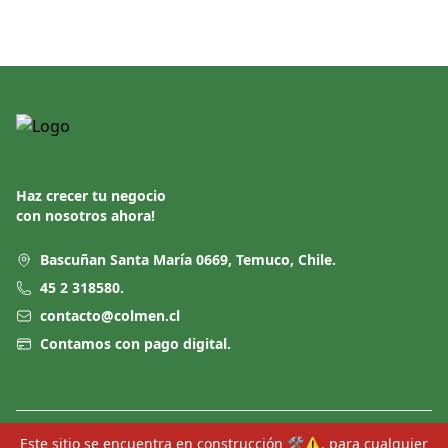
Footer
Haz crecer tu negocio
con nosotros ahora!
Bascuñan Santa María 0669, Temuco, Chile.
45 2 318580.
contacto@colmen.cl
Contamos con pago digital.
Este sitio se encuentra en construcción 🛠⚠️, para cualquier