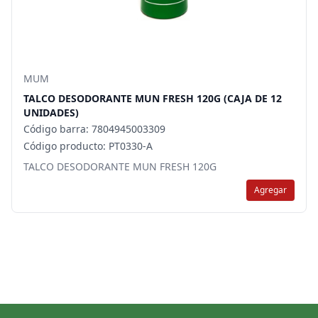
MUM
TALCO DESODORANTE MUN FRESH 120G (CAJA DE 12
UNIDADES)
Código barra: 7804945003309
Código producto: PT0330-A
TALCO DESODORANTE MUN FRESH 120G
Agregar
Footer