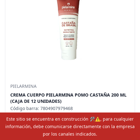
PIELARMINA
CREMA CUERPO PIELARMINA POMO CASTAÑA 200 ML
(CAJA DE 12 UNIDADES)
Código barra: 7804907979468
Código producto: 97946
Este sitio se encuentra en construcción 🛠⚠️, para cualquier
CREMA CUERPO PIELARMINA POMO CASTAÑA 200 ML
información, debe comunicarse directamente con la empresa
por los canales indicados.
Agregar